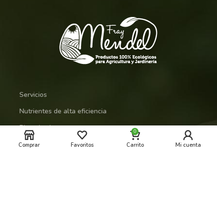
Servicios
Nutrientes de alta eficiencia
Bioestimulantes
0
Hogar y Jardín
Comprar
Favoritos
Carrito
Mi cuenta
NPK Solubles Sólidos
Regeneradores de suelo
Protección de cultivos y revitalizantes