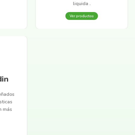
liquida .
Ver productos
din
señados
sticas
n más
.