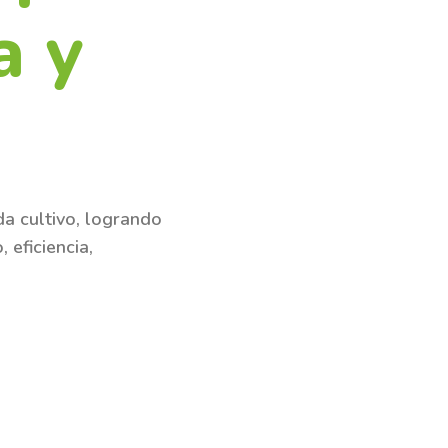
a y
da cultivo, logrando
 eficiencia,