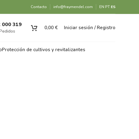
Contacto
info@fraymendel.com
EN
PT
ES
2 000 319
0,00
€
Iniciar sesión / Registro
Pedidos
o
Protección de cultivos y revitalizantes