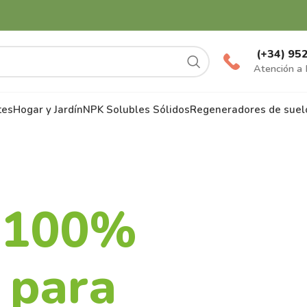
(+34) 95
Atención a 
tes
Hogar y Jardín
NPK Solubles Sólidos
Regeneradores de suel
 100%
 para