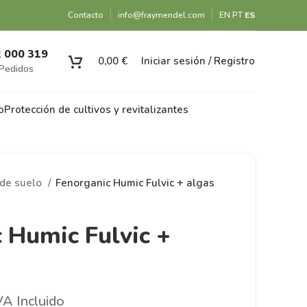
Contacto
info@fraymendel.com
EN
PT
ES
2 000 319
0,00
€
Iniciar sesión / Registro
Pedidos
o
Protección de cultivos y revitalizantes
de suelo
Fenorganic Humic Fulvic + algas
 Humic Fulvic +