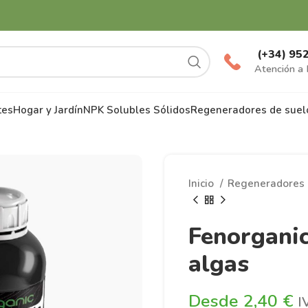
(+34) 95
Atención a 
tes
Hogar y Jardín
NPK Solubles Sólidos
Regeneradores de suel
Inicio
Regeneradores 
Fenorganic
algas
€
€
2,40
€