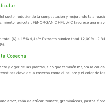
dicular
 del suelo, reduciendo la compactación y mejorando la aireaci
l crecimiento radicular, FENORGANIC HFULVIC favorece una may
o total (K) 4,15% 4,44% Extracto húmico total 12,00% 12,8
35%
 la Cosecha
o y vigor de las plantas, sino que también mejora la calidad
terísticas clave de la cosecha como el calibre y el color de l
como arroz, caña de azúcar, tomate, gramináceas, pastos, flore