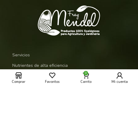
Servicios
Nutrientes de alta eficiencia
0
Bioestimulantes
Comprar
Favoritos
Carrito
Mi cuenta
Hogar y Jardín
NPK Solubles Sólidos
Regeneradores de suelo
Protección de cultivos y revitalizantes
Legal